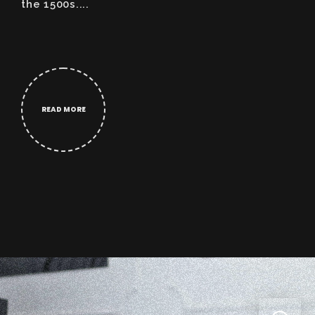
the 1500s....
READ MORE